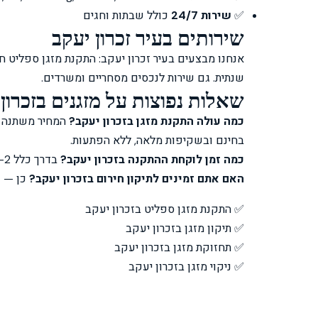
✅
שירות 24/7
כולל שבתות וחגים
שירותים בעיר זכרון יעקב
שנתית. גם שירות לנכסים מסחריים ומשרדים.
שאלות נפוצות על מזגנים בזכרון
Clim Tel Aviv
כמה עולה התקנת מזגן בזכרון יעקב?
המחיר משתנה לפ
זמין עכשיו • עונה תוך דקות
בחינם ובשקיפות מלאה, ללא הפתעות.
כמה זמן לוקחת ההתקנה בזכרון יעקב?
בדרך כלל 2–4 שעות לספליט יחיד, כולל חיבור חשמל ופריקת פסולת.
האם אתם זמינים לתיקון חירום בזכרון יעקב?
כן — שירות חי
✅ התקנת מזגן ספליט בזכרון יעקב
✅ תיקון מזגן בזכרון יעקב
✅ תחזוקת מזגן בזכרון יעקב
❄️
בקשת הצעת מחיר
✅ ניקוי מזגן בזכרון יעקב
🔧
תיקון דחוף
🛠️
תחזוקה שנתית