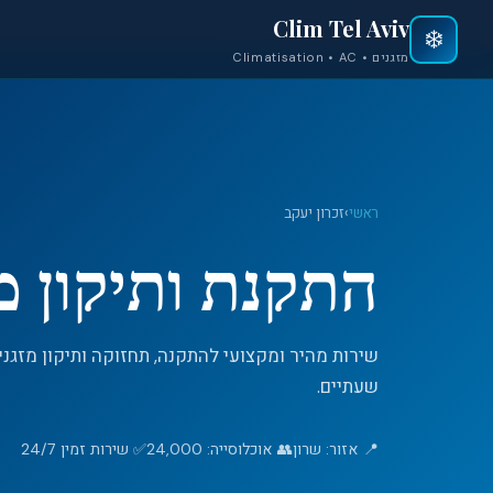
Clim Tel Aviv
❄️
מזגנים • Climatisation • AC
ראשי
›
זכרון יעקב
התקנת ותיקון מז
שירות מהיר ומקצועי להתקנה, תחזוקה ותיקון מזגנים
שעתיים.
📍 אזור: שרון
👥 אוכלוסייה: 24,000
✅ שירות זמין 24/7