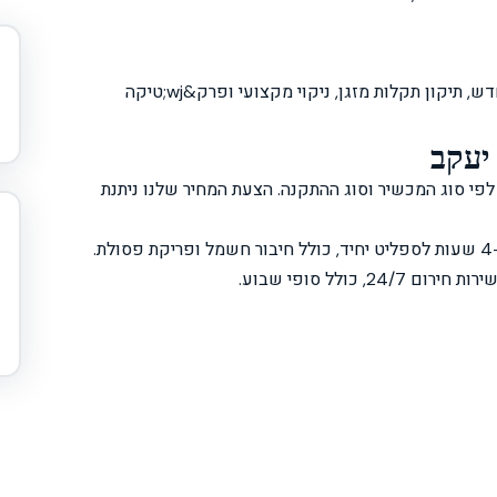
אנחנו מבצעים בעיר זכרון יעקב: התקנת מזגן ספליט חדש, תיקון תקלות מזגן, ניקוי מקצועי ופרק&wj;טיקה
 יעקב
י סוג המכשיר וסוג ההתקנה. הצעת המחיר שלנו ניתנת
רום 24/7, כולל סופי שבוע.