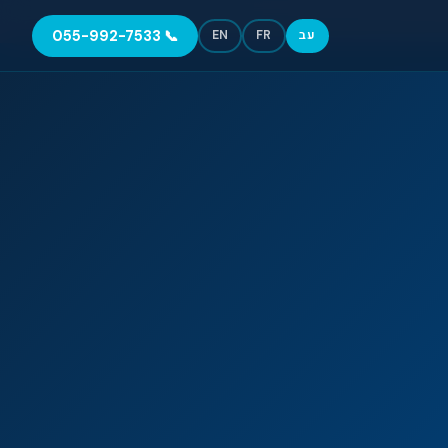
📞 055-992-7533
עב
FR
EN