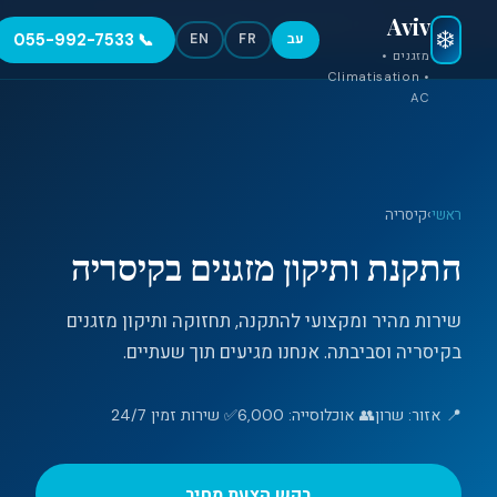
Aviv
●
חירום 24/7 — 055-992-7533
❄️
📞 055-992-7533
עב
FR
EN
מזגנים •
Climatisation •
AC
ראשי
›
קיסריה
התקנת ותיקון מזגנים בקיסריה
שירות מהיר ומקצועי להתקנה, תחזוקה ותיקון מזגנים
בקיסריה וסביבתה. אנחנו מגיעים תוך שעתיים.
📍 אזור: שרון
👥 אוכלוסייה: 6,000
✅ שירות זמין 24/7
בקש הצעת מחיר