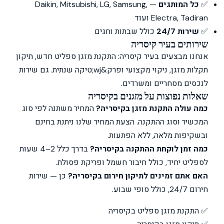
✅
כל המותגים
— Daikin, Mitsubishi, LG, Samsung,
Electra, Tadiran ועוד
✅
שירות 24/7
כולל שבתות וחגים
שירותים בעיר קיסריה
אנחנו מבצעים בעיר קיסריה: התקנת מזגן ספליט חדש, תיקון
תקלות מזגן, ניקוי מקצועי ופרק&wj;טיקה שנתית. גם שירות
לנכסים מסחריים ומשרדים.
שאלות נפוצות על מזגנים בקיסריה
כמה עולה התקנת מזגן בקיסריה?
המחיר משתנה לפי סוג
המכשיר וסוג ההתקנה. הצעת המחיר שלנו ניתנת בחינם
ובשקיפות מלאה, ללא הפתעות.
כמה זמן לוקחת ההתקנה בקיסריה?
בדרך כלל 2–4 שעות
לספליט יחיד, כולל חיבור חשמל ופריקת פסולת.
האם אתם זמינים לתיקון חירום בקיסריה?
כן — שירות
חירום 24/7, כולל סופי שבוע.
✅ התקנת מזגן ספליט בקיסריה