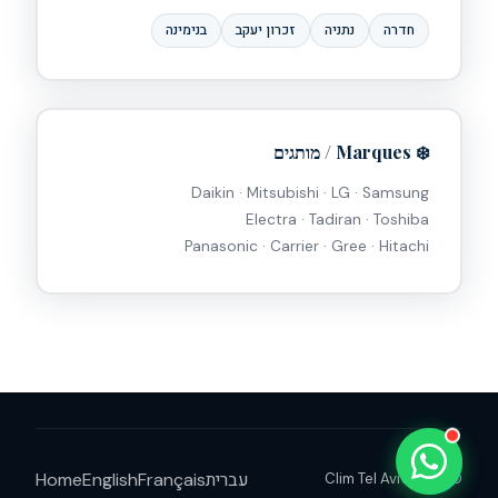
חדרה
נתניה
זכרון יעקב
בנימינה
Clim Tel Aviv
זמין עכשיו • עונה תוך דקות
❄️ Marques / מותגים
Daikin · Mitsubishi · LG · Samsung
Electra · Tadiran · Toshiba
Panasonic · Carrier · Gree · Hitachi
❄️
בקשת הצעת מחיר
🔧
תיקון דחוף
🛠️
תחזוקה שנתית
📞
עברית
Français
English
Home
© 2025 Clim Tel Aviv