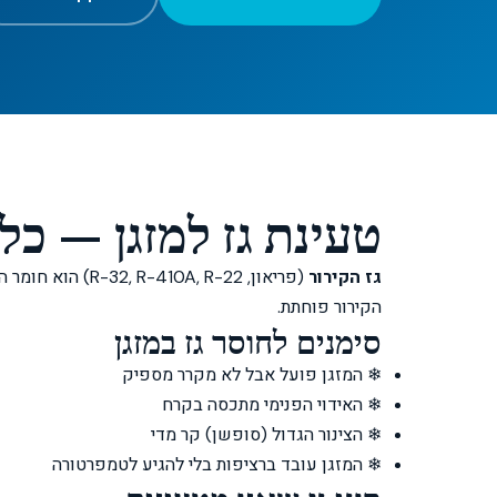
טעינת גז למזגן — כ
גז הקירור
(פריאון, 0A, R-22
הקירור פוחתת.
סימנים לחוסר גז במזגן
❄ המזגן פועל אבל לא מקרר מספיק
❄ האידוי הפנימי מתכסה בקרח
❄ הצינור הגדול (סופשן) קר מדי
❄ המזגן עובד ברציפות בלי להגיע לטמפרטורה
Clim Tel Aviv
זמין עכשיו • עונה תוך דקות