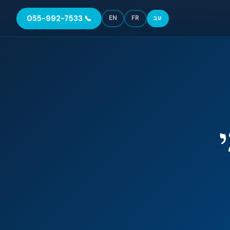
📞 055-992-7533
עב
FR
EN