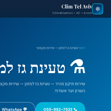
Clim Tel Aviv
❄️
מזגנים • Climatisation • AC
ראשי
›
טעינת גז למזגן — שירות מקצועי
⚗️
טעינת גז למ
השרון ועד אשדוד.
💬 WhatsApp
📞 055-992-7533