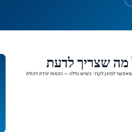
ל מה שצריך לדעת
R-32, R-41) הוא חומר המאפשר למזגן לקרר. כשיש נזילה — הכמות יורדת ויכולת