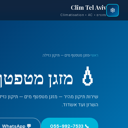
Clim Tel Aviv
❄️
מזגנים • Climatisation • AC
ראשי
›
מזגן מטפטף מים — תיקון נזילה
💧
מזגן מטפטף 
השרון ועד אשדוד.
💬 WhatsApp
📞 055-992-7533