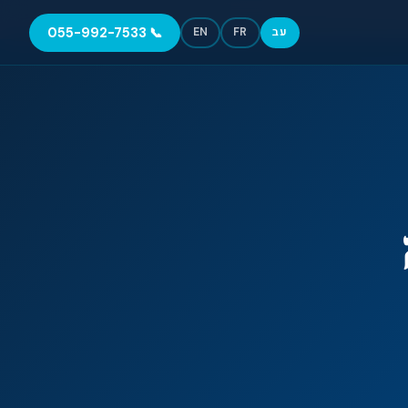
📞 055-992-7533
עב
FR
EN