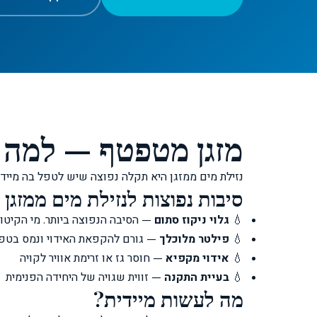
מזגן מטפטף — למה 
נזילת מים ממזגן היא תקלה נפוצה שיש לטפל בה מיידי
סיבות נפוצות לנזילת מים ממזגן
💧
גלוי ניקוז סתום
— הסיבה הנפוצה ביותר. מי הקיטוע
💧
פילטר מלוכלך
— גורם להקפאת האידוי ונמס בטפ
💧
אידוי מקפיא
— חוסר גז או זרימת אוויר לקויה
💧
בעיית התקנה
— זווית שגויה של היחידה הפנימית
מה לעשות מיידית?
Clim Tel Aviv
זמין עכשיו • עונה תוך דקות