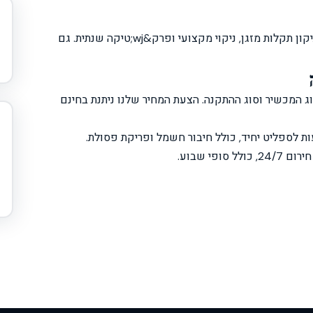
אנחנו מבצעים בעיר טירה: התקנת מזגן ספליט חדש, תיקון תקלות מזגן, ניקוי מקצועי ופרק&wj;טיקה שנתית. גם
 המכשיר וסוג ההתקנה. הצעת המחיר שלנו ניתנת בחינם
לל סופי שבוע.