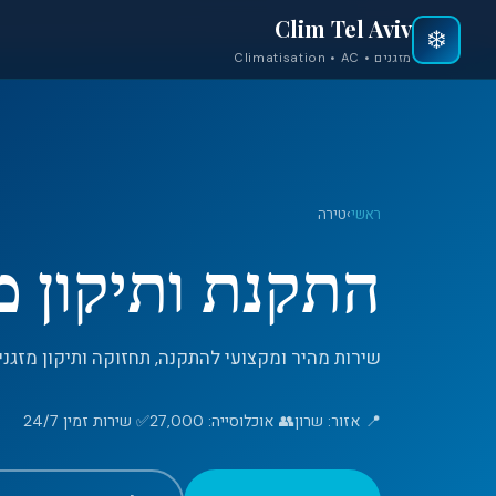
Clim Tel Aviv
❄️
מזגנים • Climatisation • AC
ראשי
›
טירה
התקנת ותיקון מ
שירות מהיר ומקצועי להתקנה, תחזוקה ותיקון מזגנים
📍 אזור: שרון
👥 אוכלוסייה: 27,000
✅ שירות זמין 24/7