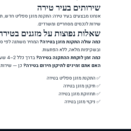
שירותים בעיר טירה
שירות לנכסים מסחריים ומשרדים.
שאלות נפוצות על מזגנים בטירה
Clim Tel Aviv
כמה עולה התקנת מזגן בטירה?
המחיר משתנה לפי סוג
זמין עכשיו • עונה תוך דקות
ובשקיפות מלאה, ללא הפתעות.
כמה זמן לוקחת ההתקנה בטירה?
בדרך כלל 2–4 שעות לספליט יחיד, כולל חיבור חשמל ופריקת פסולת.
האם אתם זמינים לתיקון חירום בטירה?
כן — שירות חירום 24/7, כו
✅ התקנת מזגן ספליט בטירה
✅ תיקון מזגן בטירה
✅ תחזוקת מזגן בטירה
❄️
בקשת הצעת מחיר
✅ ניקוי מזגן בטירה
🔧
תיקון דחוף
🛠️
תחזוקה שנתית