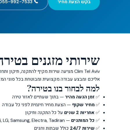
בקש הצעת מחיר
📞 055-992-7533
שירותי מזגנים בטירה
Clim Tel Aviv מציעה שירות מקיף להתקנה, תיק
אליכם ומבצע עבודה מקצועית ומבוטחת בכל סוגי המזג
למה לבחור בנו בטירה?
✅
זמן הגעה מהיר
— בתוך שעתיים לאזור טירה
✅
מחיר שקוף
— הצעת מחיר חינמית לפני כל עבודה
✅
אחריות 2 שנים
על כל התקנה ותיקון
✅
כל המותגים
— Daikin, Mitsubishi, LG, Samsung, Electra, Tadiran ועוד
✅
שירות 24/7
כולל שבתות וחגים