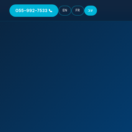
📞 055-992-7533
עב
FR
EN