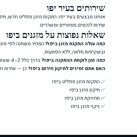
שירותים בעיר יפו
שירות לנכסים מסחריים ומשרדים.
שאלות נפוצות על מזגנים ביפו
Clim Tel Aviv
כמה עולה התקנת מזגן ביפו?
המחיר משתנה לפי סוג 
זמין עכשיו • עונה תוך דקות
ובשקיפות מלאה, ללא הפתעות.
כמה זמן לוקחת ההתקנה ביפו?
בדרך כלל 2–4 שעות לספליט יחיד, כולל חיבור חשמל ופריקת פסולת.
האם אתם זמינים לתיקון חירום ביפו?
כן — שירות חירום 24/7, כולל ס
✅ התקנת מזגן ספליט ביפו
✅ תיקון מזגן ביפו
✅ תחזוקת מזגן ביפו
❄️
בקשת הצעת מחיר
✅ ניקוי מזגן ביפו
🔧
תיקון דחוף
🛠️
תחזוקה שנתית