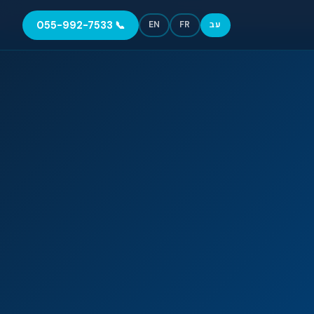
📞 055-992-7533
עב
FR
EN