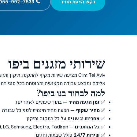
בקש הצעת מחיר
📞 055-992-7533
שירותי מזגנים ביפו
Clim Tel Aviv מציעה שירות מקיף להתקנה, תיק
אליכם ומבצע עבודה מקצועית ומבוטחת בכל סוגי המזג
למה לבחור בנו ביפו?
✅
זמן הגעה מהיר
— בתוך שעתיים לאזור יפו
✅
מחיר שקוף
— הצעת מחיר חינמית לפני כל עבודה
✅
אחריות 2 שנים
על כל התקנה ותיקון
✅
כל המותגים
— Daikin, Mitsubishi, LG, Samsung, Electra, Tadiran ועוד
✅
שירות 24/7
כולל שבתות וחגים