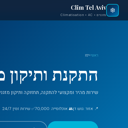
Clim Tel Aviv
❄️
מזגנים • Climatisation • AC
ראשי
›
יפו
התקנת ותיקון מז
שירות מהיר ומקצועי להתקנה, תחזוקה ותיקון מזגנים
📍 אזור: גוש דן
👥 אוכלוסייה: 70,000
✅ שירות זמין 24/7