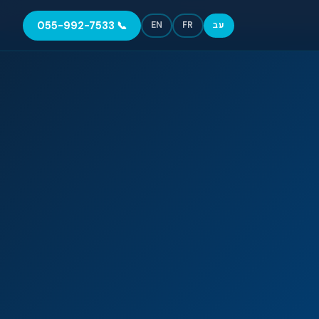
📞 055-992-7533
עב
FR
EN