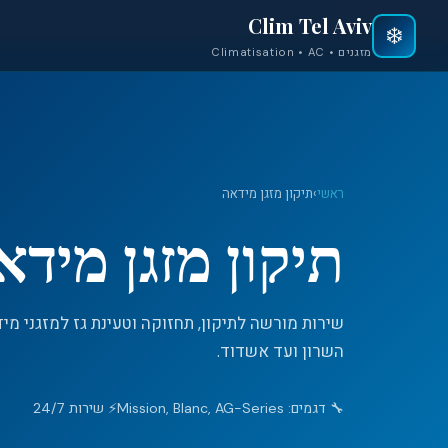
Clim Tel Aviv
❄️
מזגנים • Climatisation • AC
ראשי
›
תיקון מזגן מידאה
תיקון מזגן מידא
השרון ועד אשדוד.
🔧 דגמים: Mission, Blanc, AG-Series
⚡ שירות 24/7