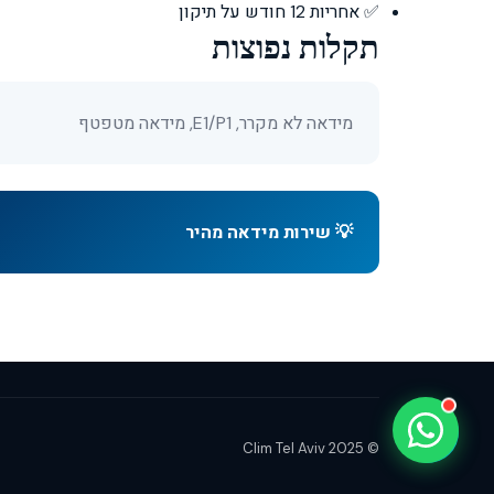
✅ אחריות 12 חודש על תיקון
Clim Tel Aviv
תקלות נפוצות
זמין עכשיו • עונה תוך דקות
מידאה לא מקרר, E1/P1, מידאה מטפטף
💡 שירות מידאה מהיר
❄️
בקשת הצעת מחיר
🔧
תיקון דחוף
🛠️
תחזוקה שנתית
📞
© 2025 Clim Tel Aviv