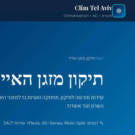
Clim Tel Aviv
❄️
מזגנים • Climatisation • AC
ראשי
›
תיקון מזגן האייר
תיקון מזגן האיי
השרון ועד אשדוד.
🔧 דגמים: Flexis, AS-Series, Multi-Split
⚡ שירות 24/7