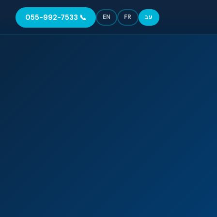
📞 055-992-7533
עב
FR
EN