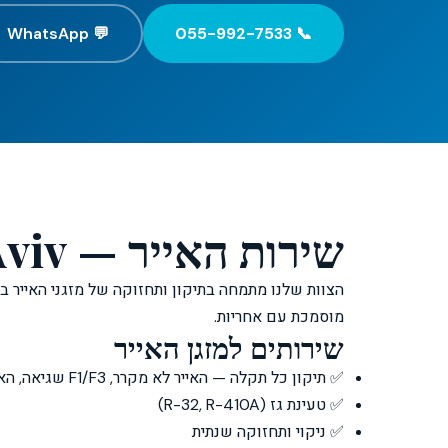
💬 WhatsApp
📞 055-992-7533
שירות האייר — Clim Tel Aviv
הצוות שלנו מתמחה בתיקון ותחזוקה של מזגני האייר ב
מוסמכת עם אחריות.
שירותים למזגן האייר
✅ תיקון כל תקלה — האייר לא מקרר, F1/F3 שגיאה, האייר מטפטף
✅ טעינת גז (R-32, R-410A)
✅ ניקוי ותחזוקה שנתית