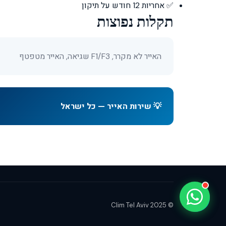
✅ אחריות 12 חודש על תיקון
Clim Tel Aviv
תקלות נפוצות
זמין עכשיו • עונה תוך דקות
האייר לא מקרר, F1/F3 שגיאה, האייר מטפטף
💡 שירות האייר — כל ישראל
❄️
בקשת הצעת מחיר
🔧
תיקון דחוף
🛠️
תחזוקה שנתית
📞
© 2025 Clim Tel Aviv