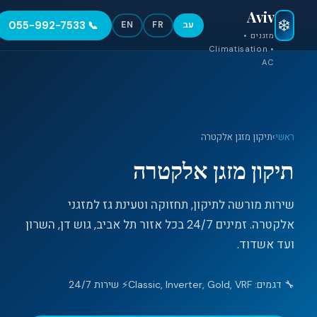
Aviv
●
חירום 24/7 — 055-992-7533
❄️
📞 055-992-7533
עב
FR
EN
מזגנים •
Climatisation •
AC
ראשי
›
תיקון מזגן אלקטרה
תיקון מזגן אלקטרה
שירות מורשה לתיקון, תחזוקה וטעינת גז למזגני
אלקטרה. זמינים 24/7 בכל אזור תל אביב, גוש דן, השרון
ועד אשדוד.
🔧 דגמים: Classic, Inverter, Gold, VRF
⚡ שירות 24/7