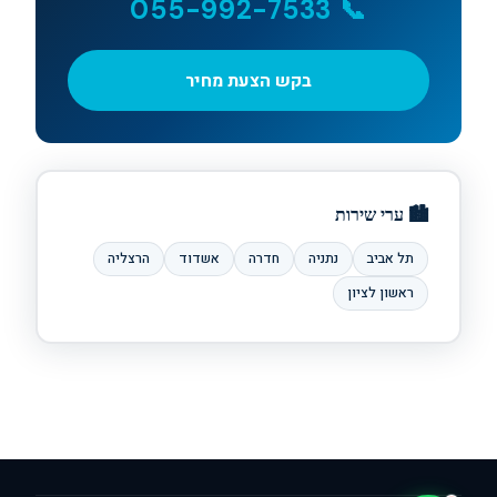
📞 055-992-7533
בקש הצעת מחיר
Clim Tel Aviv
זמין עכשיו • עונה תוך דקות
🏙️ ערי שירות
תל אביב
נתניה
חדרה
אשדוד
הרצליה
ראשון לציון
❄️
בקשת הצעת מחיר
🔧
תיקון דחוף
🛠️
תחזוקה שנתית